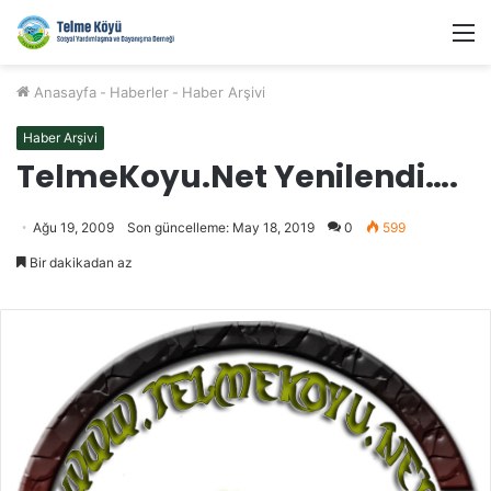
M
Anasayfa
-
Haberler
-
Haber Arşivi
Haber Arşivi
TelmeKoyu.Net Yenilendi….
Ağu 19, 2009
Son güncelleme: May 18, 2019
0
599
Bir dakikadan az