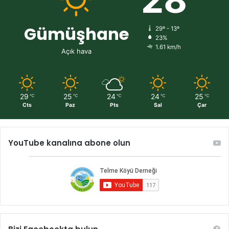
Gümüşhane
29º - 13º
23%
1.61 km/h
Açık hava
29
25
24
24
25
℃
℃
℃
℃
℃
Cts
Paz
Pts
Sal
Çar
YouTube kanalına abone olun