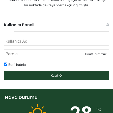
bu noktada devreye ‘dernekçilik’ girmiştir.
Kullanıcı Paneli
Unuttunuz mu?
Beni hatırla
Kayıt Ol
Hava Durumu
28
℃