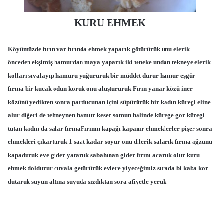
KURU EHMEK
Köyümüzde fırın var fırında ehmek yaparık götürürük unu elerik
önceden ekşimiş hamurdan maya yaparık iki teneke undan tekneye elerik
kolları sıvalayıp hamuru yuğururuk bir müddet durur hamur eşgür
fırına bir kucak odun koruk onu aluştururuk
Fırın yanar közü iner
közünü yedikten sonra parducunan içini süpürürük bir kadın küregi eline
alur diğeri de tehneynen hamur keser somun halinde kürege gor küregi
tutan kadın da salar fırına
Fırının kapağı kapanır ehmeklerler pişer sonra
ehmekleri çıkarturuk 1 saat kadar soyur onu dilerik salarık fırına ağzunu
kapaduruk eve gider yataruk sabahınan gider fırını acaruk olur kuru
ehmek doldurur cuvala getürürük evlere yiyeceğimiz sırada bi kaba kor
dutaruk suyun altına suyuda sızdıktan sora afiyetle yeruk