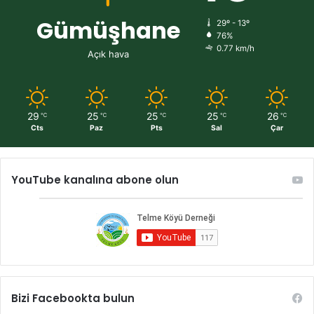
Gümüşhane
29º - 13º
76%
0.77 km/h
Açık hava
29
25
25
25
26
℃
℃
℃
℃
℃
Cts
Paz
Pts
Sal
Çar
YouTube kanalına abone olun
Bizi Facebookta bulun