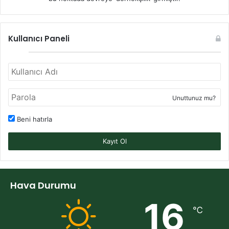
Kullanıcı Paneli
Unuttunuz mu?
Beni hatırla
Kayıt Ol
Hava Durumu
16
℃