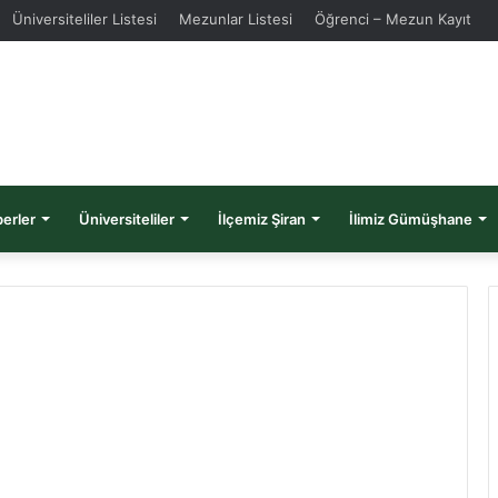
Üniversiteliler Listesi
Mezunlar Listesi
Öğrenci – Mezun Kayıt
erler
Üniversiteliler
İlçemiz Şiran
İlimiz Gümüşhane