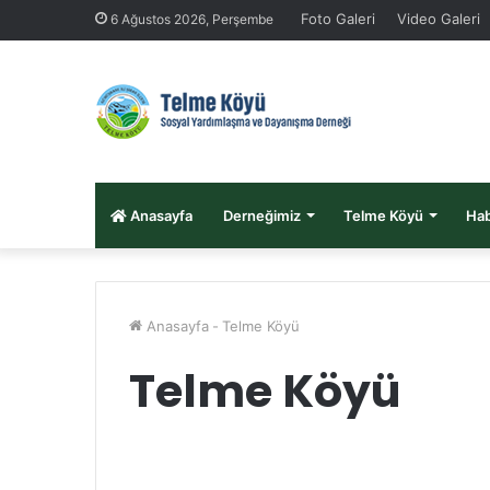
Foto Galeri
Video Galeri
6 Ağustos 2026, Perşembe
Anasayfa
Derneğimiz
Telme Köyü
Hab
Anasayfa
-
Telme Köyü
Telme Köyü