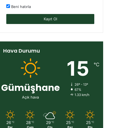
Beni hatırla
Kayıt Ol
Hava Durumu
15
℃
Gümüşhane
26º - 13º
67%
1.33 km/h
Açık hava
26
28
29
25
25
℃
℃
℃
℃
℃
Per
Cum
Cts
Paz
Pts