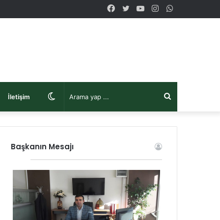
Facebook
Twitter
YouTube
Instagram
WhatsApp
Dış
Arama
İletişim
görünümü
yap
Başkanın Mesajı
değiştir
...