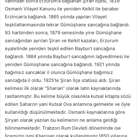
ilanından sonra Erzurum’a bağlanan Şiran İlçesi, 1839
Osmanlı Vilayet Kanunu ile yeniden Kelkit ile beraber
Erzincan’a bağlandı. 1865 yılında yapılan Vilayet
teşkilatlanmasında tekrar Gümüşhane sancağına bağlandı.
93 harbinden sonra, 1879 senesinde yine Gümüşhane
sancağından ayrılan Şiran ve Kelkit kazaları, Erzurum
eyaletinde yeniden teşkil edilen Bayburt sancağına
bağlandı. 1884 yılında Bayburt sancağının lağvedilmesi ile
yeniden Gümüşhane sancağına bağlandı. 1921 yılında
bağımsız sancaklar il olunca Gümüşhane bağımsız
sancağıda il oldu. 1925’te Şiran İlçe statüsü aldı. Şiran
kelimesi ilk olarak “Sharian” olarak latin kaynaklarında
rastlanmıştır. Bu kelime büyük olasılıkla kutsal kitapta sözü
edilen Saharon yani Kutsal Ova anlamına gelmekte ve öyle
kullanıldığı düşünülmektedir. Osmanlı kaynaklarına göre
Şiryan olarak yazılan bu kelimenin ne anlama geldiği
bilinmemektedir. Trabzon Rum Devleti döneminde ise
İlçemizin ismi Kherisan olarak kullanılmıştır.1850 yıllarına