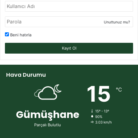
Unuttunuz mu?
Beni hatırla
Kayıt Ol
Hava Durumu
15
℃
Gümüşhane
15º - 13º
90%
3.03 km/h
Parçalı Bulutlu