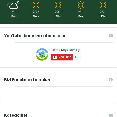
15
28
29
25
25
℃
℃
℃
℃
℃
Per
Cum
Cts
Paz
Pts
YouTube kanalına abone olun
Bizi Facebookta bulun
Kategoriler