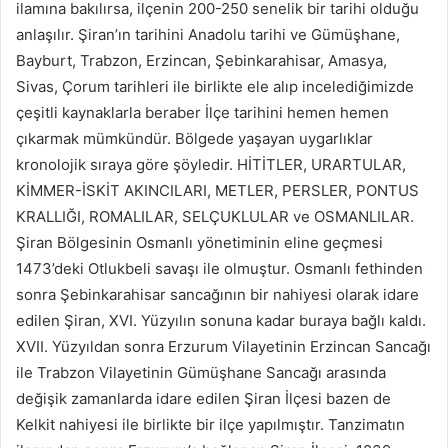
ilamına bakılırsa, ilçenin 200-250 senelik bir tarihi olduğu
anlaşılır. Şiran’ın tarihini Anadolu tarihi ve Gümüşhane,
Bayburt, Trabzon, Erzincan, Şebinkarahisar, Amasya,
Sivas, Çorum tarihleri ile birlikte ele alıp incelediğimizde
çeşitli kaynaklarla beraber İlçe tarihini hemen hemen
çıkarmak mümkündür. Bölgede yaşayan uygarlıklar
kronolojik sıraya göre şöyledir. HİTİTLER, URARTULAR,
KİMMER-İSKİT AKINCILARI, METLER, PERSLER, PONTUS
KRALLIĞI, ROMALILAR, SELÇUKLULAR ve OSMANLILAR.
Şiran Bölgesinin Osmanlı yönetiminin eline geçmesi
1473’deki Otlukbeli savaşı ile olmuştur. Osmanlı fethinden
sonra Şebinkarahisar sancağının bir nahiyesi olarak idare
edilen Şiran, XVI. Yüzyılın sonuna kadar buraya bağlı kaldı.
XVII. Yüzyıldan sonra Erzurum Vilayetinin Erzincan Sancağı
ile Trabzon Vilayetinin Gümüşhane Sancağı arasında
değişik zamanlarda idare edilen Şiran İlçesi bazen de
Kelkit nahiyesi ile birlikte bir ilçe yapılmıştır. Tanzimatın